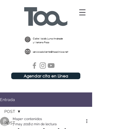
Calle Moisés Luna Andrade
y Mariano Pozo
servicioalcliente@toaclinica.net
Agendar cita en Línea
Entrada
POST
Mape+ contenidos
POST
7 may 2018
2 min de lectura