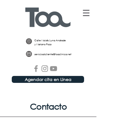
Calle Moisés Luna Andrade
y Mariano Pozo
servicioalcliente@toaclinica.net
Agendar cita en Línea
Contacto