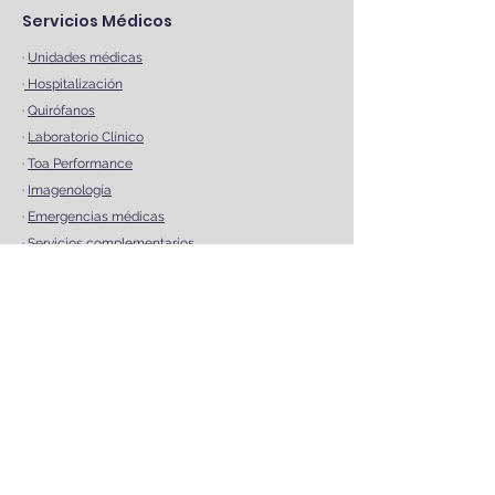
Servicios Médicos
·
Unidades médicas
·
Hospitalización
·
Quirófanos
·
Laboratorio Clínico
·
Toa Performance
·
Imagenología
·
Emergencias médicas
·
Servicios complementarios
·
Política de datos personales
AGENDA UNA CITA EN LÍNEA
Contáctanos
Nombre
*