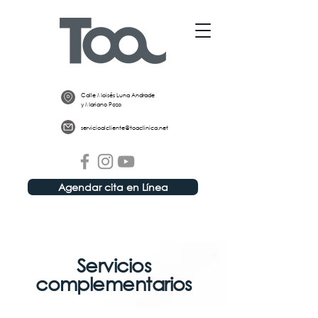
Calle Moisés Luna Andrade
y Mariano Pozo
servicioalcliente@toaclinica.net
Agendar cita en Línea
Servicios
complementarios