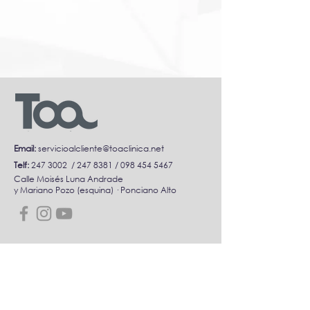
Email:
servicioalcliente@toaclinica.net
Telf:
247 3002
/
247 8381
/
098 454 5467
Calle Moisés Luna Andrade
y Mariano Pozo (esquina) · Ponciano Alto
Servicios Médicos
·
Unidades médicas
·
Hospitalización