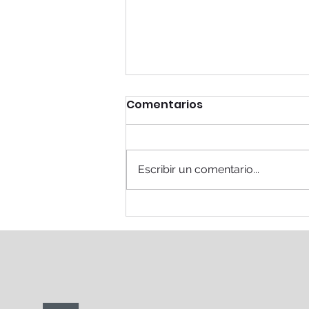
Comentarios
Escribir un comentario...
Rodilla de Saltador: Una
afección común en
deportistas