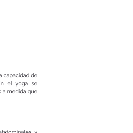
a capacidad de 
En el yoga se 
s a medida que 
abdominales y 