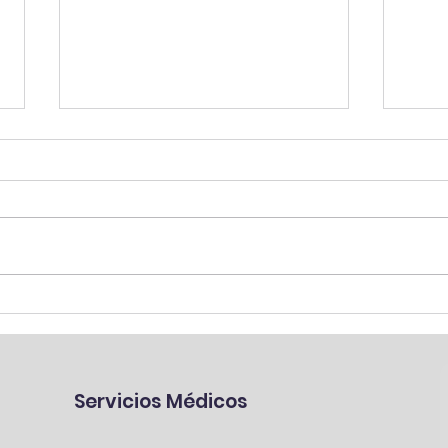
Síndrome de Túnel
Des
Carpiano, una afección
esgu
frecuente en mujeres
Servicios Médicos