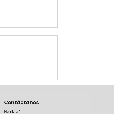
cubriendo el
ince de tobillo
Contáctanos
Nombre
*