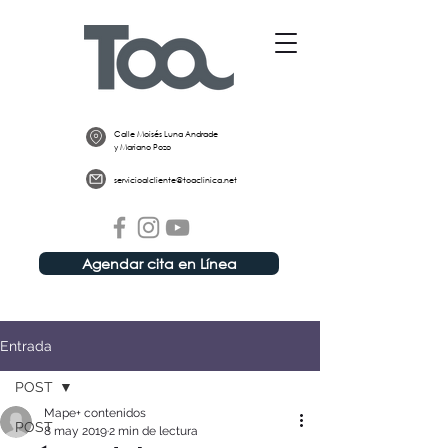
Calle Moisés Luna Andrade
y Mariano Pozo
servicioalcliente@toaclinica.net
Agendar cita en Línea
Entrada
POST
Mape+ contenidos
POST
8 may 2019
2 min de lectura