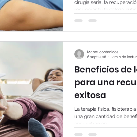
cirugía seria, la recuperaci
recuperar tu fortaleza, rutina
Mape+ contenidos
6 sept 2018
2 min de lectu
Beneficios de l
para una recu
exitosa
La terapia física, fisioterapia o 
una gran cantidad de benef
encuentran en...