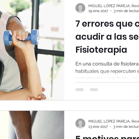
MIGUEL LÓPEZ PAREJA, Revis
19 ene 2017
3 min de lectu
7 errores que
acudir a las s
Fisioterapia
En una consulta de fisioter
habituales que repercuten 
tratamiento y, por tanto, en..
MIGUEL LÓPEZ PAREJA, Revis
13 ene 2017
3 min de lectu