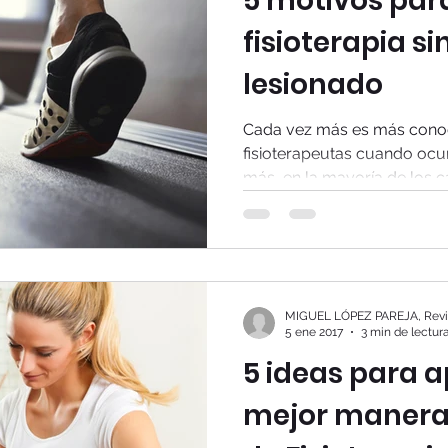
5 motivos par
fisioterapia si
lesionado
Cada vez más es más conoci
fisioterapeutas cuando ocur
más, en la mayoría de los ca
MIGUEL LÓPEZ PAREJA, Revis
5 ene 2017
3 min de lectur
5 ideas para 
mejor manera 