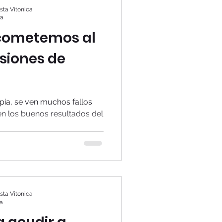
ta Vitonica
ra
 cometemos al
esiones de
apia, se ven muchos fallos
en los buenos resultados del
.
ta Vitonica
ra