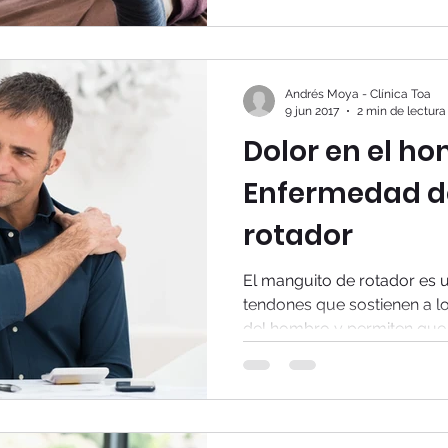
Andrés Moya - Clínica Toa
9 jun 2017
2 min de lectura
Dolor en el ho
Enfermedad d
rotador
El manguito de rotador es
tendones que sostienen a lo
del hombro y permiten que s