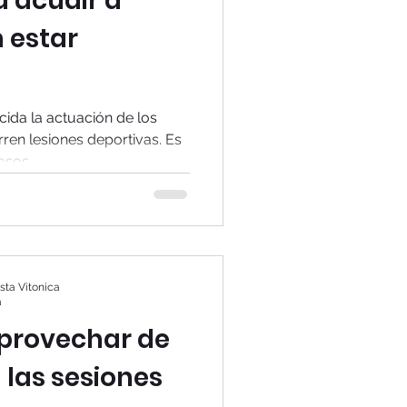
a acudir a
n estar
da la actuación de los
ren lesiones deportivas. Es
sos,...
ta Vitonica
a
aprovechar de
las sesiones