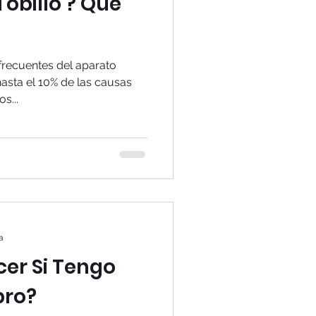
Tobillo ? Qué
frecuentes del aparato
asta el 10% de las causas
s...
a
er Si Tengo
bro?