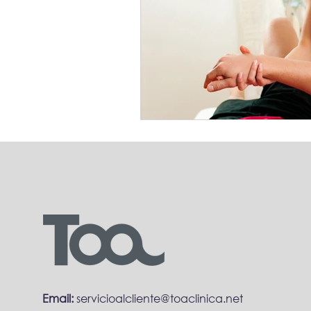
Email:
servicioalcliente@toaclinica.net