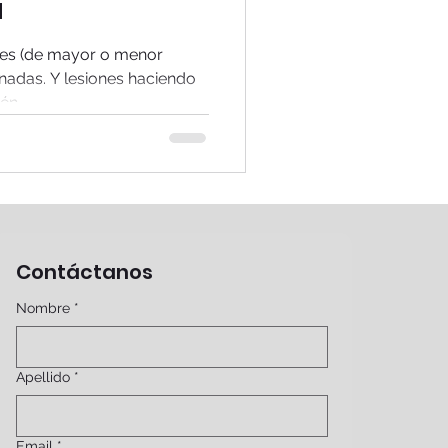
a
ones (de mayor o menor
nadas. Y lesiones haciendo
n,...
Contáctanos
Nombre
*
Apellido
*
Email
*