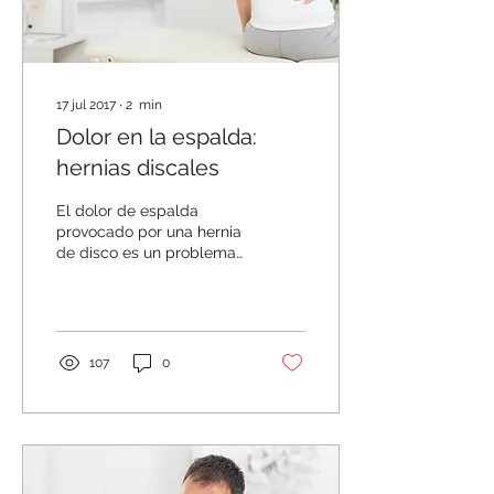
17 jul 2017
∙
2
min
Dolor en la espalda:
hernias discales
El dolor de espalda
provocado por una hernia
de disco es un problema
común para muchos
adultos. Sin embargo,
cuando el dolor en la...
107
0