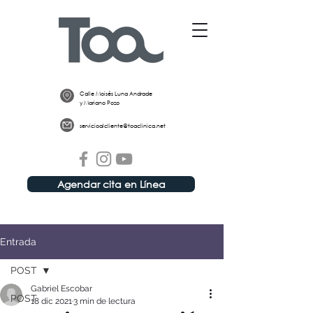
Calle Moisés Luna Andrade
y Mariano Pozo
servicioalcliente@toaclinica.net
Agendar cita en Línea
Entrada
POST
Gabriel Escobar
POST
18 dic 2021
3 min de lectura