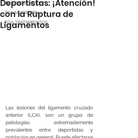
Deportistas: ¡Atención!
TOA PREVENCIÓN
con la Ruptura de
TOA NUTRICIÓN
Ligamentos
TOA TRATAMIENTOS
Las lesiones del ligamento cruzado 
anterior (LCA), son un grupo de 
patologías, extremadamente 
prevalentes entre deportistas y 
población en general. Puede afectarse 