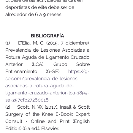
El cese de las actividades físicas en 
deportistas de elite debe ser de 
alrededor de 6 a 9 meses. 
BIBLIOGRAFÍA
(1)    D’Elía, M. C. (2015, 7 diciembre). 
Prevalencia de Lesiones Asociadas a 
Rotura Aguda de Ligamento Cruzado 
Anterior (LCA). Grupo Sobre 
Entrenamiento (G-SE). 
https://g-
se.com/prevalencia-de-lesiones-
asociadas-a-rotura-aguda-de-
ligamento-cruzado-anterior-lca-1899-
sa-z57cfb27260018
(2)    Scott, N. W. (2017). Insall & Scott 
Surgery of the Knee E-Book: Expert 
Consult - Online and Print (English 
Edition) (6.a ed.). Elsevier.