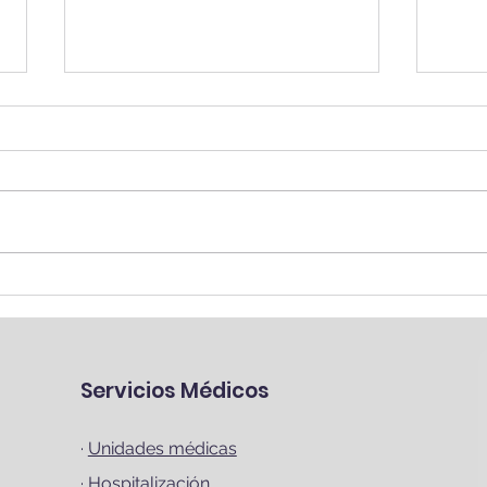
Síndrome de Túnel
Des
Carpiano, una afección
esgu
frecuente en mujeres
Servicios Médicos
·
Unidades médicas
·
Hospitalización