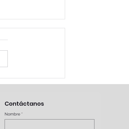
cubriendo el
ince de tobillo
Contáctanos
Nombre
*