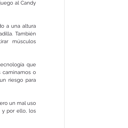
uego al Candy 
o a una altura 
illa. También 
rar músculos 
tecnología que 
as caminamos o 
n riesgo para 
ero un mal uso 
por ello, los 