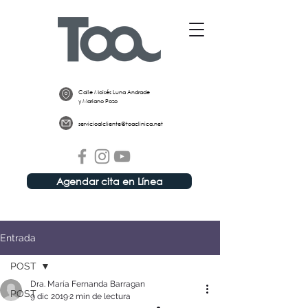
Calle Moisés Luna Andrade
y Mariano Pozo
servicioalcliente@toaclinica.net
Agendar cita en Línea
Entrada
POST
Dra. María Fernanda Barragan
POST
9 dic 2019
2 min de lectura