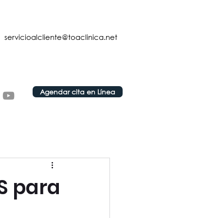
servicioalcliente@toaclinica.net
Agendar cita en Línea
S para