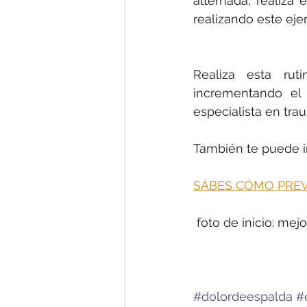
alternada, realiza
realizando este ejer
Realiza esta rut
incrementando el 
especialista en tra
También te puede int
SÁBES CÓMO PREV
 foto de inicio: me
#dolordeespalda
#