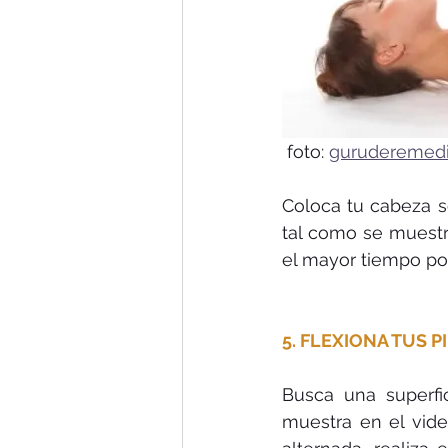
 foto: 
guruderemed
Coloca tu cabeza so
tal como se muestr
el mayor tiempo pos
5. FLEXIONA TUS P
Busca una superfi
muestra en el vide