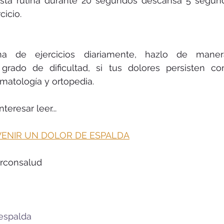
 esta rutina durante 20 segundos descansa 5 segund
cicio.
ina de ejercicios diariamente, hazlo de mane
grado de dificultad, si tus dolores persisten co
umatología y ortopedia.
eresar leer...
ENIR UN DOLOR DE ESPALDA
jorconsalud
espalda