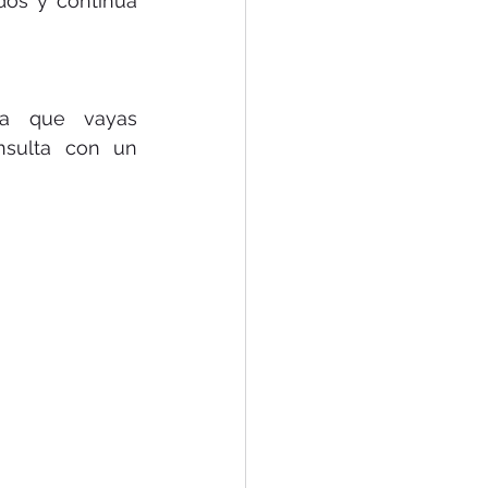
os y continúa 
ra que vayas 
nsulta con un 