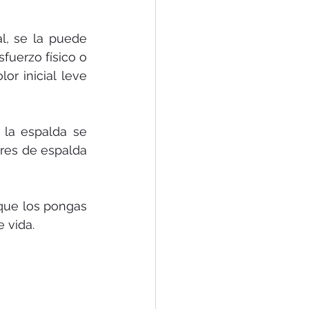
, se la puede 
uerzo físico o 
r inicial leve 
la espalda se 
ores de espalda 
que los pongas 
e vida.