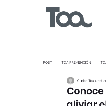
POST
TOA PREVENCIÓN
TO
Clínica Toa
4 oct 2
Conoce 
aliviar 