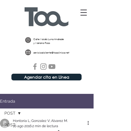
Calle Moisés Luna Andrade
y Mariano Pozo
servicioalcliente@toaclinica.net
Agendar cita en Línea
Entrada
POST
Hontoria L; Gonzalez V; Alvarez M.
POST
16 ago 2016
2 min de lectura