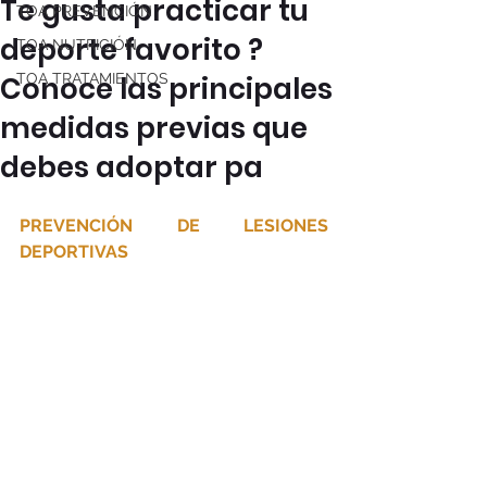
Te gusta practicar tu
TOA PREVENCIÓN
deporte favorito ?
TOA NUTRICIÓN
Conoce las principales
TOA TRATAMIENTOS
medidas previas que
debes adoptar pa
PREVENCIÓN DE LESIONES 
DEPORTIVAS