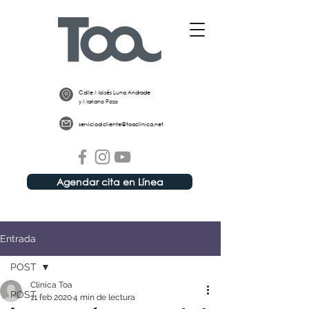
Calle Moisés Luna Andrade
y Mariano Pozo
servicioalcliente@toaclinica.net
Agendar cita en Línea
Entrada
POST
Clínica Toa
POST
11 feb 2020
4 min de lectura