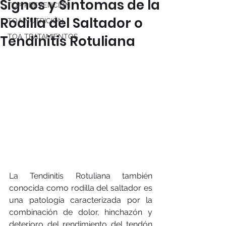
Signos y Síntomas de la
TOA PREVENCIÓN
Rodilla del Saltador o
TOA NUTRICIÓN
Tendinitis Rotuliana
TOA TRATAMIENTOS
La Tendinitis Rotuliana también 
conocida como rodilla del saltador es 
una patología caracterizada por la 
combinación de dolor, hinchazón y 
deterioro del rendimiento del tendón 