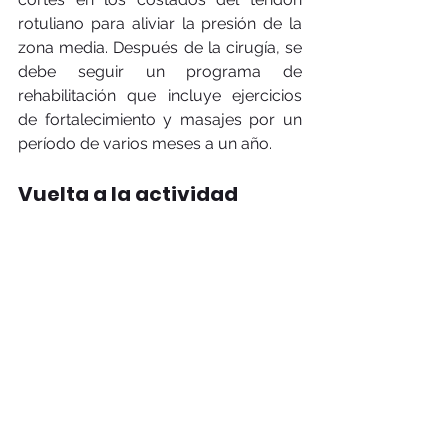
rotuliano para aliviar la presión de la 
zona media. Después de la cirugía, se 
debe seguir un programa de 
rehabilitación que incluye ejercicios 
de fortalecimiento y masajes por un 
período de varios meses a un año.
Vuelta a la actividad
Vuelva a realizar actividad física de 
alto impacto de forma gradual. Usted 
se ha curado cuando:
La rodilla puede flexionarse o 
estirarse sin dolor. 
Es capaz de saltar sin dolor con la 
pierna lesionada. 
Es capaz de correr en línea recta 