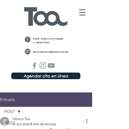
Calle Moisés Luna Andrade
y Mariano Pozo
servicioalcliente@toaclinica.net
Agendar cita en Línea
Entrada
POST
Clínica Toa
POST
11 oct 2022
8 min de lectura