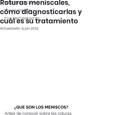
Roturas meniscales,
TOA PREVENCIÓN
cómo diagnosticarlas y
TOA NUTRICIÓN
cuál es su tratamiento
TOA TRATAMIENTOS
Actualizado:
9 jun 2023
¿QUE SON LOS MENISCOS?
Antes de conocer sobre las roturas 