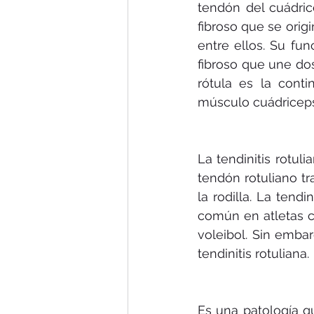
tendón del cuádric
fibroso que se orig
entre ellos. Su fu
fibroso que une dos
rótula es la contin
músculo cuádriceps c
La tendinitis rotuli
tendón rotuliano tr
la rodilla. La tend
común en atletas c
voleibol. Sin embar
tendinitis rotuliana.
Es una patología q