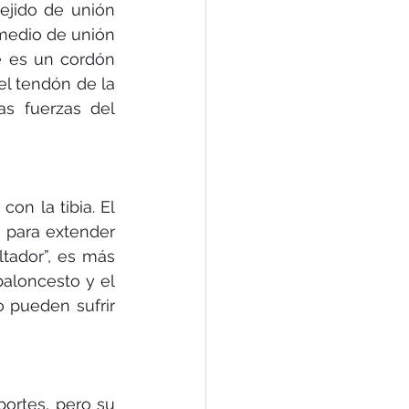
ejido de unión 
medio de unión 
e es un cordón 
el tendón de la 
as fuerzas del 
on la tibia. El 
 para extender 
ltador”, es más 
aloncesto y el 
 pueden sufrir 
ortes, pero su 