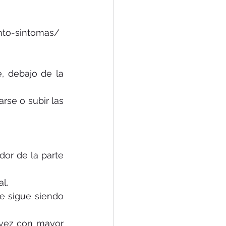
ento-sintomas/ 
, debajo de la 
arse o subir las 
or de la parte 
l.
e sigue siendo 
 vez con mayor 