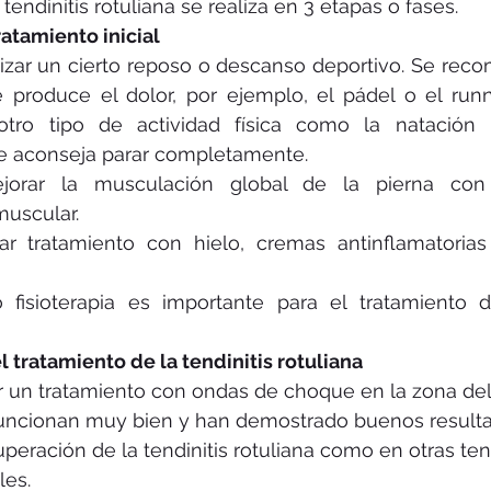
 tendinitis rotuliana se realiza en 3 etapas o fases.
ratamiento inicial
zar un cierto reposo o descanso deportivo. Se recom
e produce el dolor, por ejemplo, el pádel o el runn
otro tipo de actividad física como la natación la
se aconseja parar completamente.
orar la musculación global de la pierna con e
uscular.
ar tratamiento con hielo, cremas antinflamatorias
o fisioterapia es importante para el tratamiento de
 tratamiento de la tendinitis rotuliana
r un tratamiento con ondas de choque en la zona del
ncionan muy bien y han demostrado buenos resulta
peración de la tendinitis rotuliana como en otras ten
les.