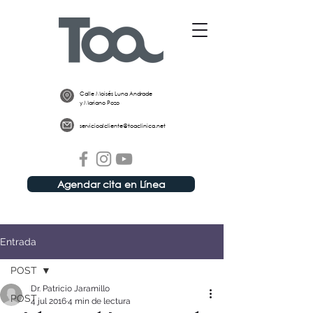
Calle Moisés Luna Andrade
y Mariano Pozo
servicioalcliente@toaclinica.net
Agendar cita en Línea
Entrada
POST
Dr. Patricio Jaramillo
POST
4 jul 2016
4 min de lectura