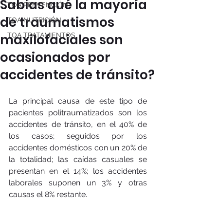
Sabías qué la mayoría
TOA PREVENCIÓN
de traumatismos
TOA NUTRICIÓN
maxilofaciales son
TOA TRATAMIENTOS
ocasionados por
accidentes de tránsito?
La principal causa de este tipo de 
pacientes politraumatizados son los 
accidentes de tránsito, en el 40% de 
los casos; seguidos por los 
accidentes domésticos con un 20% de 
la totalidad; las caídas casuales se 
presentan en el 14%; los accidentes 
laborales suponen un 3% y otras 
causas el 8% restante.