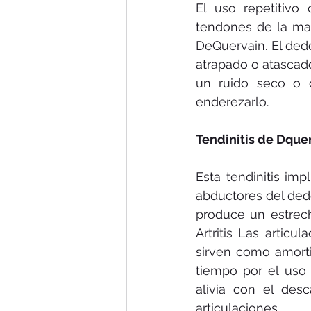
El uso repetitivo
tendones de la man
DeQuervain. El ded
atrapado o atascad
un ruido seco o 
enderezarlo. 
Tendinitis de Dquer
Esta tendinitis im
abductores del dedo
produce un estrec
Artritis Las artic
sirven como amorti
tiempo por el uso 
alivia con el des
articulaciones. 