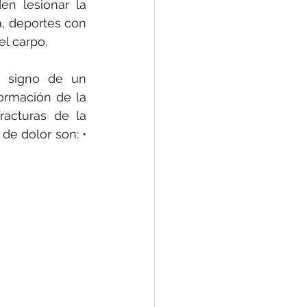
n lesionar la 
, deportes con 
l carpo. 
 signo de un 
ormación de la 
acturas de la 
e dolor son: • 