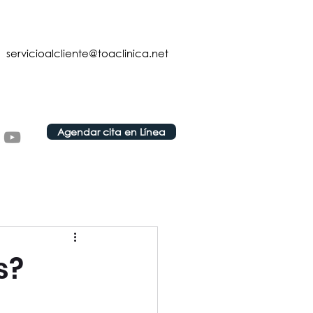
servicioalcliente@toaclinica.net
Agendar cita en Línea
s?