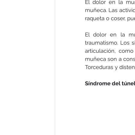
El dolor en la mu
muñeca. Las activi
raqueta o coser, pu
El dolor en la m
traumatismo. Los s
articulación, com
muñeca son a conse
Torceduras y distens
Síndrome del túnel