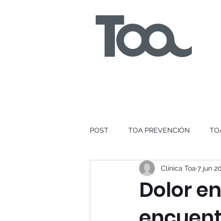
POST
TOA PREVENCIÓN
TO
Clínica Toa
7 jun 2
Dolor e
encuent