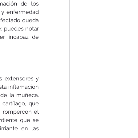
mación de los 
 y enfermedad 
afectado queda 
; puedes notar 
r incapaz de 
s extensores y 
ta inflamación 
de la muñeca. 
cartílago, que 
 rompercon el 
diente que se 
riante en las 