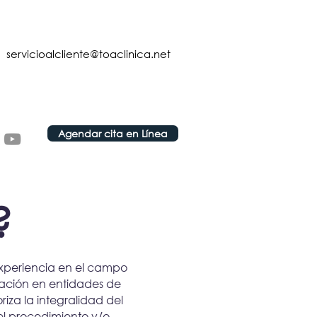
servicioalcliente@toaclinica.net
Agendar cita en Línea
?
experiencia en el campo
tración en entidades de
iza la integralidad del
 el procedimiento y/o