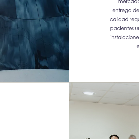
mercado 
entrega de 
calidad requ
pacientes u
instalacion
e