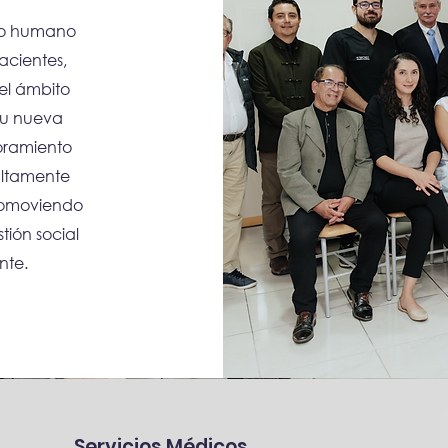
nto humano
acientes,
 el ámbito
 su nueva
joramiento
altamente
promoviendo
tión social
nte.
Servicios Médicos