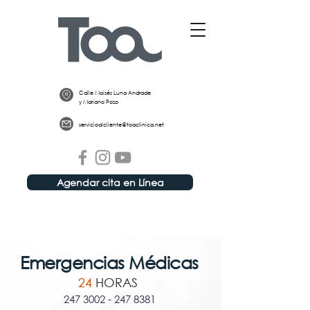
Calle Moisés Luna Andrade
y Mariano Pozo
servicioalcliente@toaclinica.net
Agendar cita en Línea
Emergencias Médicas
24
HORAS
247 3002 - 247 8381