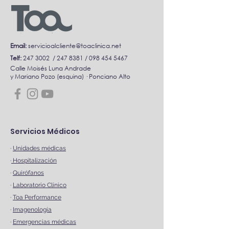
Email:
servicioalcliente@toaclinica.net
Telf:
247 3002
/
247 8381
/
098 454 5467
Calle Moisés Luna Andrade
y Mariano Pozo (esquina) · Ponciano Alto
Servicios Médicos
·
Unidades médicas
·
Hospitalización
·
Quirófanos
·
Laboratorio Clínico
·
Toa Performance
·
Imagenología
·
Emergencias médicas