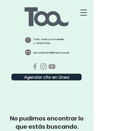
Calle Moisés Luna Andrade
y Mariano Pozo
servicioalcliente@toaclinica.net
Agendar cita en Línea
No pudimos encontrar lo
que estás buscando.