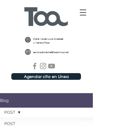
Calle Moisés Luna Andrade
y Mariano Pozo
servicioalcliente@toaclinica.net
Agendar cita en Línea
Blog
POST
POST