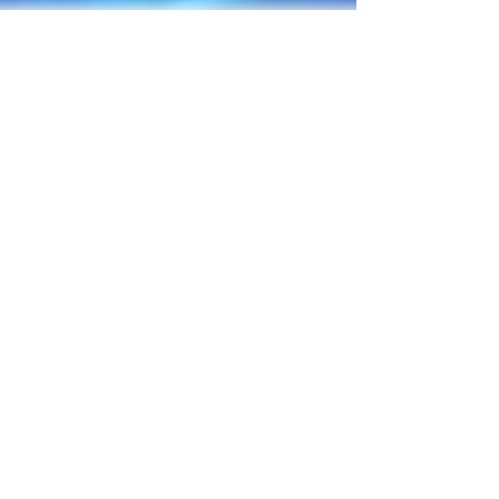
Lic. Sarah Coello - Fisioterapeuta
25 nov 2020
1 min de lectura
Dolor Crónico... un
verdadero dolor de cabeza
Lic. Sarah Coello