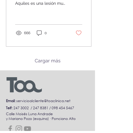
Aquiles es una lesión muy
conocida que fue descrita
desde tiempos antiguos.
Ambroise Paré (famoso...
666
0
Cargar más
Email:
servicioalcliente@toaclinica.net
Telf:
247 3002
/
247 8381
/
098 454 5467
Calle Moisés Luna Andrade
y Mariano Pozo (esquina) · Ponciano Alto