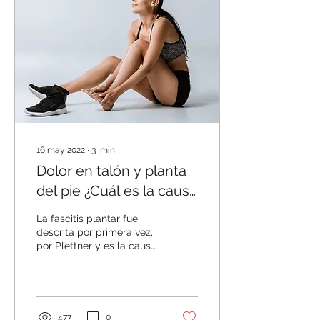
16 may 2022
∙
3
min
Dolor en talón y planta
del pie ¿Cuál es la causa
más común?
La fascitis plantar fue
descrita por primera vez,
por Plettner y es la causa
más común de dolor en el
talón. Su etiología
continúa en...
477
0