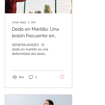
3 mar 2023
∙
2
min
Dedo en Martillo: Una
lesión frecuente en
deportistas
GENERALIDADES · El
dedo en martillo es una
deformidad del dedo
causada por la ruptura
del tendón extensor
terminal distal a la...
800
0