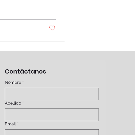
Contáctanos
Nombre
*
Apellido
*
Email
*