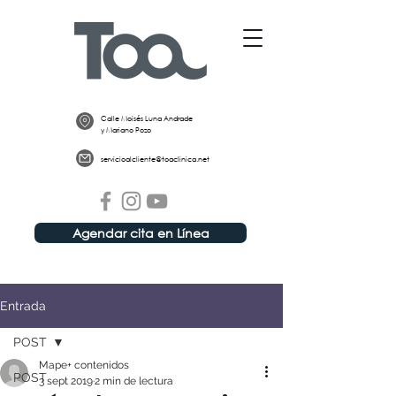
Calle Moisés Luna Andrade
y Mariano Pozo
servicioalcliente@toaclinica.net
Agendar cita en Línea
Entrada
POST
Mape+ contenidos
POST
3 sept 2019
2 min de lectura