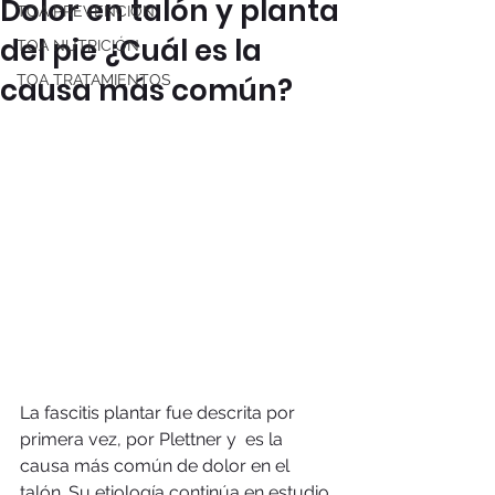
Dolor en talón y planta
TOA PREVENCIÓN
del pie ¿Cuál es la
TOA NUTRICIÓN
causa más común?
TOA TRATAMIENTOS
La fascitis plantar fue descrita por 
primera vez, por Plettner y  es la 
causa más común de dolor en el 
talón. Su etiología continúa en estudio 