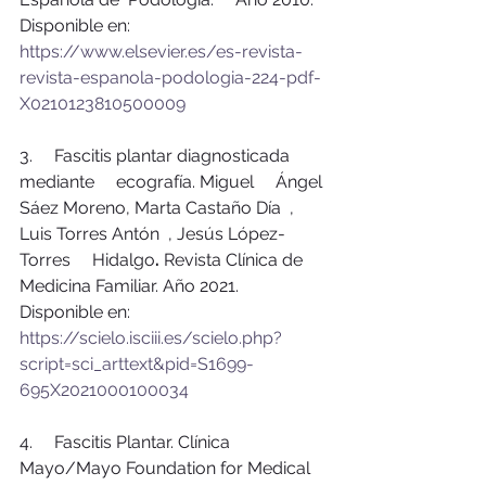
Disponible en: 
https://www.elsevier.es/es-revista-
revista-espanola-podologia-224-pdf-
X0210123810500009
3.     Fascitis plantar diagnosticada 
mediante     ecografía. Miguel     Ángel 
Sáez Moreno, Marta Castaño Día  ,     
Luis Torres Antón  , Jesús López-
Torres     Hidalgo
. 
Revista Clínica de 
Medicina Familiar. Año 2021.     
Disponible en: 
https://scielo.isciii.es/scielo.php?
script=sci_arttext&pid=S1699-
695X2021000100034
4.     Fascitis Plantar. Clínica 
Mayo/Mayo Foundation for Medical 