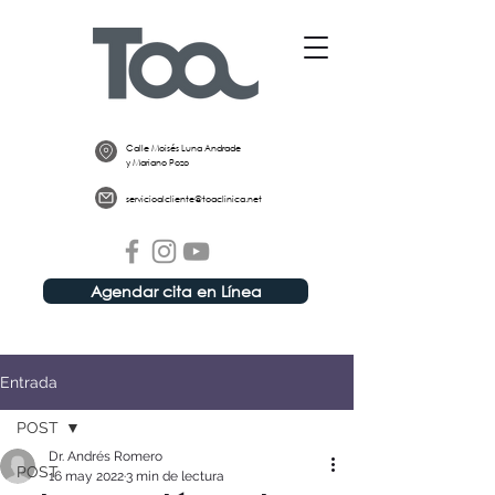
Calle Moisés Luna Andrade
y Mariano Pozo
servicioalcliente@toaclinica.net
Agendar cita en Línea
Entrada
POST
Dr. Andrés Romero
POST
16 may 2022
3 min de lectura