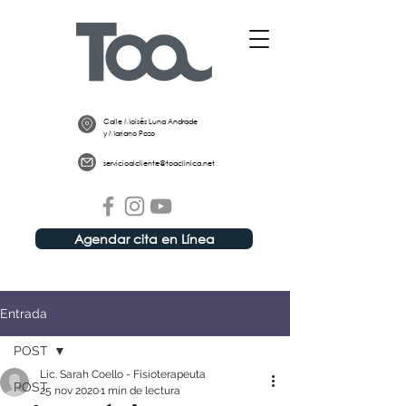
Calle Moisés Luna Andrade
y Mariano Pozo
servicioalcliente@toaclinica.net
Agendar cita en Línea
Entrada
POST
Lic. Sarah Coello - Fisioterapeuta
POST
25 nov 2020
1 min de lectura