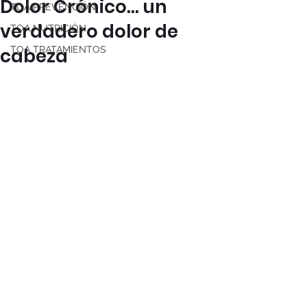
Dolor Crónico... un
TOA PREVENCIÓN
verdadero dolor de
TOA NUTRICIÓN
cabeza
TOA TRATAMIENTOS