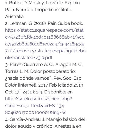
1. Butler. D; Mosley. L. (2010). Explain 
Pain. Neuro orthopedic institute. 
Australia 
2. Lehman. G. (2018). Pain Guide book. 
https://static1.squarespace.com/stati
c/57260f1fd51cd4d1168668ab/t/5c0
a752f2b6a2801d81e02a9/1544189239
710/recovery+strategies+painguidebo
ok+translated+v3.0.pdf
3. Pérez-Guerrero A. C., Aragón M. C., 
Torres L. M. Dolor postoperatorio: 
¿hacia dónde vamos?. Rev. Soc. Esp. 
Dolor [Internet]. 2017 Feb [citado 2019  
Oct  17]; 24( 1 ): 1-3. Disponible en: 
http://scielo.isciii.es/scielo.php?
script=sci_arttext&pid=S1134-
80462017000100001&lng=es
4. García-Andreu J. Manejo básico del 
dolor agudo y crónico. Anestesia en 