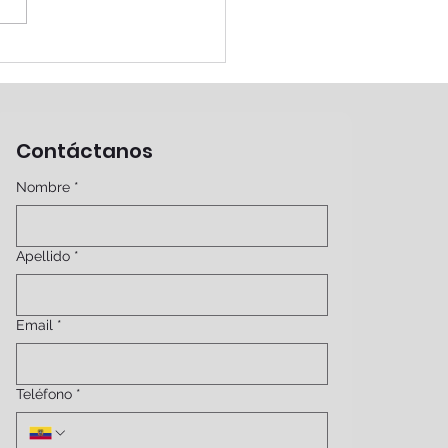
itis plantar... una
ermedad muy común
l pie
Contáctanos
Nombre
*
Apellido
*
Email
*
Teléfono
*