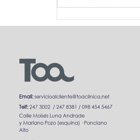
Conoce cuáles son las
causas que provocan
una luxación de rótula en
tu rodilla
Email:
servicioalcliente@toaclinica.net
Telf:
247 3002 / 247 8381 /
098 454 5467
Calle Moisés Luna Andrade
y Mariano Pozo (esquina) · Ponciano
Alto