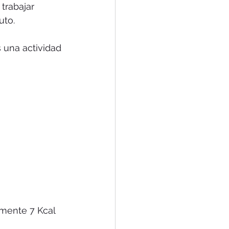
rabajar 
to. 
una actividad 
amente 7 Kcal 