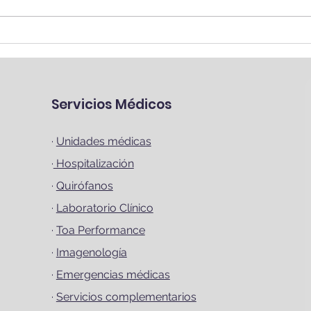
Dedo en Martillo: Una
Fasc
lesión frecuente en
enf
deportistas
en e
Servicios Médicos
·
Unidades médicas
·
Hospitalización
·
Quirófanos
·
Laboratorio Clínico
·
Toa Performance
·
Imagenología
·
Emergencias médicas
·
Servicios complementarios