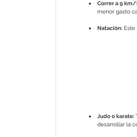
Correr a 9 km/
menor gasto cal
Natación:
 Este
Judo o karate:
 
desarrollar la 