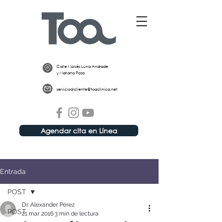
Calle Moisés Luna Andrade
y Mariano Pozo
servicioalcliente@toaclinica.net
Agendar cita en Línea
Entrada
POST
Dr. Alexander Pérez
POST
21 mar 2016
3 min de lectura