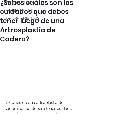
¿Sabes cuáles son los
TOA PREVENCIÓN
cuidados que debes
TOA NUTRICIÓN
tener luego de una
TOA TRATAMIENTOS
Artrosplastía de
Cadera?
Después de una artroplastia de 
cadera, usted deberá tener cuidado 