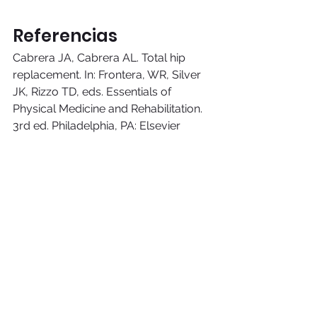
Referencias
Cabrera JA, Cabrera AL. Total hip 
replacement. In: Frontera, WR, Silver 
JK, Rizzo TD, eds. Essentials of 
Physical Medicine and Rehabilitation. 
3rd ed. Philadelphia, PA: Elsevier 
Saunders; 2015:chap 61.
Groomes TE. Total knee replacement. 
In: Frontera, WR, Silver JK, Rizzo TD, 
eds. Essentials of Physical Medicine 
and Rehabilitation. 3rd ed. 
Philadelphia, PA: Elsevier Saunders; 
2015:chap 80
#artrosplastía
#cadera
TOA TRATAMIENTOS